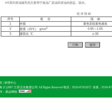
HS系列原油破乳剂主要用于炼油厂及油田原油的脱盐、脱水。
技 术 指 标
序号
项 目
指 标
1
外观
黄色至棕黄色液体
3
2
0.95～1.05
密度（20℃） g/cm
3
凝固点 ℃
≤-30
页
|
管理中心
(C)2007 江苏汉光集团公司 All Rights Reserved
电话：
0510-87451072 传真：0510-87
持：
易达网络